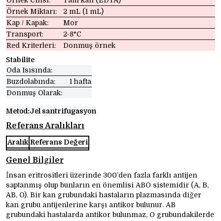
Örnek Miktarı:
2 mL (1 mL)
Kap / Kapak:
Mor
Transport:
2-8°C
Red Kriterleri:
Donmuş örnek
Stabilite
Oda Isısında:
Buzdolabında:
1 hafta
Donmuş Olarak:
Metod:
Jel santrifugasyon
Referans Aralıkları
Aralık
Referans Değeri
Genel Bilgiler
İnsan eritrositleri üzerinde 300’den fazla farklı antijen
saptanmış olup bunların en önemlisi ABO sistemidir (A, B,
AB, O). Bir kan grubundaki hastaların plazmasında diğer
kan grubu antijenlerine karşı antikor bulunur. AB
grubundaki hastalarda antikor bulunmaz, O grubundakilerde