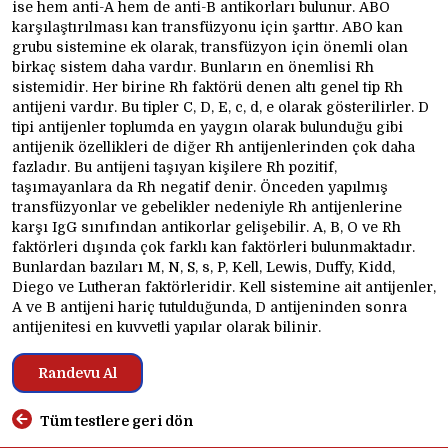
ise hem anti-A hem de anti-B antikorları bulunur. ABO
karşılaştırılması kan transfüzyonu için şarttır. ABO kan
grubu sistemine ek olarak, transfüzyon için önemli olan
birkaç sistem daha vardır. Bunların en önemlisi Rh
sistemidir. Her birine Rh faktörü denen altı genel tip Rh
antijeni vardır. Bu tipler C, D, E, c, d, e olarak gösterilirler. D
tipi antijenler toplumda en yaygın olarak bulunduğu gibi
antijenik özellikleri de diğer Rh antijenlerinden çok daha
fazladır. Bu antijeni taşıyan kişilere Rh pozitif,
taşımayanlara da Rh negatif denir. Önceden yapılmış
transfüzyonlar ve gebelikler nedeniyle Rh antijenlerine
karşı IgG sınıfından antikorlar gelişebilir. A, B, O ve Rh
faktörleri dışında çok farklı kan faktörleri bulunmaktadır.
Bunlardan bazıları M, N, S, s, P, Kell, Lewis, Duffy, Kidd,
Diego ve Lutheran faktörleridir. Kell sistemine ait antijenler,
A ve B antijeni hariç tutulduğunda, D antijeninden sonra
antijenitesi en kuvvetli yapılar olarak bilinir.
Randevu Al
Tüm testlere geri dön