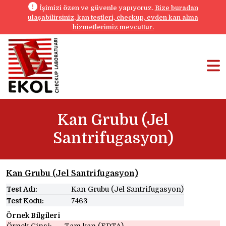
İşimizi özen ve güvenle yapıyoruz.
Bize buradan
ulaşabilirsiniz, kan testleri, checkup, evden kan alma
hizmetlerimiz mevcuttur.
Kan Grubu (Jel
Santrifugasyon)
Kan Grubu (Jel Santrifugasyon)
Test Adı:
Kan Grubu (Jel Santrifugasyon)
Test Kodu:
7463
Örnek Bilgileri
Örnek Cinsi:
Tam kan (EDTA)